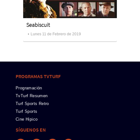
Seabiscuit
El Golp
Lunes 11 de Febrero de 2019
Jueves
PROGRAMAS TVTURF
Programación
TvTurf Resumen
Turf Sports Retro
Turf Sports
Cine Hipico
SÍGUENOS EN