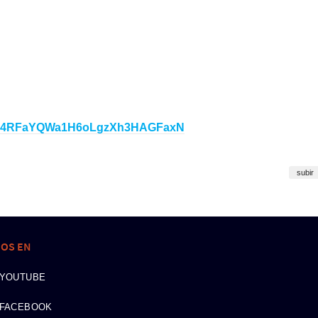
esi424RFaYQWa1H6oLgzXh3HAGFaxN
subir
NOS EN
YOUTUBE
FACEBOOK