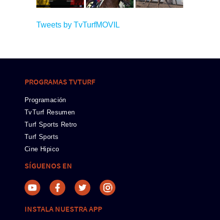
Tweets by TvTurfMOVIL
PROGRAMAS TVTURF
Programación
TvTurf Resumen
Turf Sports Retro
Turf Sports
Cine Hipico
SÍGUENOS EN
INSTALA NUESTRA APP